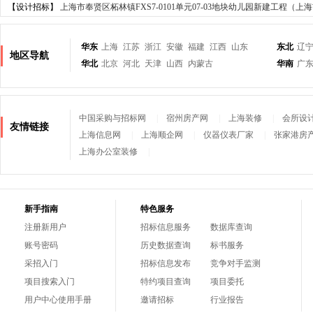
【设计招标】
上海市奉贤区柘林镇FXS7-0101单元07-03地块幼儿园新建工程（上海市
华东
上海
江苏
浙江
安徽
福建
江西
山东
东北
辽
地区导航
华北
北京
河北
天津
山西
内蒙古
华南
广
中国采购与招标网
|
宿州房产网
|
上海装修
|
会所设
友情链接
上海信息网
|
上海顺企网
|
仪器仪表厂家
|
张家港房
上海办公室装修
|
新手指南
特色服务
注册新用户
招标信息服务
数据库查询
账号密码
历史数据查询
标书服务
采招入门
招标信息发布
竞争对手监测
项目搜索入门
特约项目查询
项目委托
用户中心使用手册
邀请招标
行业报告