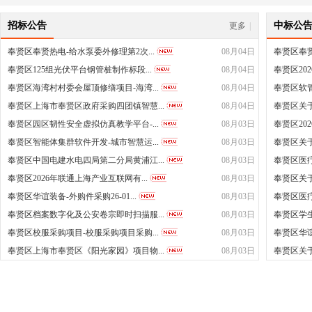
招标公告
中标公
更多
|
奉贤区奉贤热电-给水泵委外修理第2次...
08月04日
奉贤区奉贤
奉贤区125组光伏平台钢管桩制作标段...
08月04日
奉贤区20
奉贤区海湾村村委会屋顶修缮项目-海湾...
08月04日
奉贤区软
奉贤区上海市奉贤区政府采购四团镇智慧...
08月04日
奉贤区关于
奉贤区园区韧性安全虚拟仿真教学平台-...
08月03日
奉贤区20
奉贤区智能体集群软件开发-城市智慧运...
08月03日
奉贤区关于
奉贤区中国电建水电四局第二分局黄浦江...
08月03日
奉贤区医疗
奉贤区2026年联通上海产业互联网有...
08月03日
奉贤区关
奉贤区华谊装备-外购件采购26-01...
08月03日
奉贤区医疗
奉贤区档案数字化及公安卷宗即时扫描服...
08月03日
奉贤区学
奉贤区校服采购项目-校服采购项目采购...
08月03日
奉贤区华
奉贤区上海市奉贤区《阳光家园》项目物...
08月03日
奉贤区关于