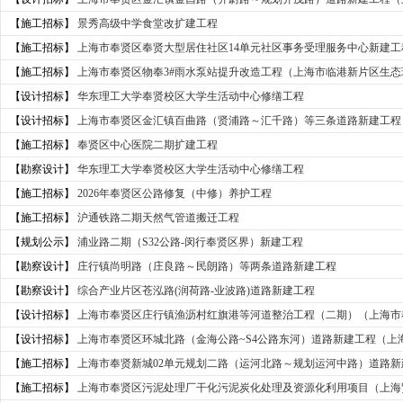
【施工招标】
景秀高级中学食堂改扩建工程
【施工招标】
上海市奉贤区奉贤大型居住社区14单元社区事务受理服务中心新建工程
【施工招标】
上海市奉贤区物奉3#雨水泵站提升改造工程（上海市临港新片区生态环
【设计招标】
华东理工大学奉贤校区大学生活动中心修缮工程
【设计招标】
上海市奉贤区金汇镇百曲路（贤浦路～汇千路）等三条道路新建工程（
【施工招标】
奉贤区中心医院二期扩建工程
【勘察设计】
华东理工大学奉贤校区大学生活动中心修缮工程
【施工招标】
2026年奉贤区公路修复（中修）养护工程
【施工招标】
沪通铁路二期天然气管道搬迁工程
【规划公示】
浦业路二期（S32公路-闵行奉贤区界）新建工程
【勘察设计】
庄行镇尚明路（庄良路～民朗路）等两条道路新建工程
【勘察设计】
综合产业片区苍泓路(润荷路-业波路)道路新建工程
【设计招标】
上海市奉贤区庄行镇渔沥村红旗港等河道整治工程（二期）（上海市奉
【设计招标】
上海市奉贤区环城北路（金海公路~S4公路东河）道路新建工程（上海
【施工招标】
上海市奉贤新城02单元规划二路（运河北路～规划运河中路）道路新建
【施工招标】
上海市奉贤区污泥处理厂干化污泥炭化处理及资源化利用项目（上海贤