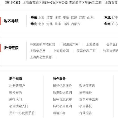
【设计招标】
上海市青浦区纪鹤公路(赵重公路-青浦闵行区界)改造工程（上海市青浦
华东
上海
江苏
浙江
安徽
福建
江西
山东
东北
辽
地区导航
华北
北京
河北
天津
山西
内蒙古
华南
广
中国采购与招标网
|
宿州房产网
|
上海装修
|
会所设
友情链接
上海信息网
|
上海顺企网
|
仪器仪表厂家
|
张家港房
上海办公室装修
|
新手指南
特色服务
注册新用户
招标信息服务
数据库查询
账号密码
历史数据查询
标书服务
采招入门
招标信息发布
竞争对手监测
项目搜索入门
特约项目查询
项目委托
用户中心使用手册
邀请招标
行业报告