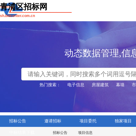
青浦区招标网
sh.bidcenter.com.cn
工程、建设、采
动态数据管理,信
信息全 项目多 
热门搜索：
电子信息
房屋建筑
幕墙
市
招标公告
邀请招标
项目委托
独家项目
中标结果下载
招标公告
项目信息