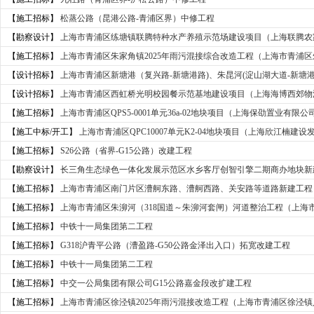
【施工招标】
松蒸公路（昆港公路-青浦区界）中修工程
【勘察设计】
上海市青浦区练塘镇联腾特种水产养殖示范场建设项目（上海联腾农
【施工招标】
上海市青浦区朱家角镇2025年雨污混接综合改造工程（上海市青浦区朱
【设计招标】
上海市青浦区新塘港（复兴路-新塘港路)、朱昆河(淀山湖大道-新塘港)
【设计招标】
上海市青浦区西虹桥光明校园餐示范基地建设项目（上海海博西郊物
【施工招标】
上海市青浦区QPS5-0001单元36a-02地块项目（上海保劭置业有限公
【施工中标/开工】
上海市青浦区QPC10007单元K2-04地块项目（上海欣江楠建
【施工招标】
S26公路（省界-G15公路）改建工程
【勘察设计】
长三角生态绿色一体化发展示范区水乡客厅创智引擎二期商办地块新
【施工招标】
上海市青浦区南门片区漕舸东路、漕舸西路、关安路等道路新建工程（
【施工招标】
上海市青浦区朱泖河（318国道～朱泖河套闸）河道整治工程（上海市青
【施工招标】
中铁十一局集团第二工程
【施工招标】
G318沪青平公路（漕盈路-G50公路金泽出入口）拓宽改建工程
【施工招标】
中铁十一局集团第二工程
【施工招标】
中交一公局集团有限公司G15公路嘉金段改扩建工程
【施工招标】
上海市青浦区徐泾镇2025年雨污混接改造工程（上海市青浦区徐泾